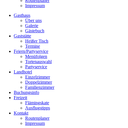
Routenplaner
Impressum
Gasthaus
Über uns
Galerie
Gästebuch
Gaststätte
Heißer Tisch
Termine
Feiern/Partyservice
Menüfolgen
Tortenauswahl
Partyservice
Landhotel
Einzelzimmer
Doppelzimmer
Familienzimmer
Buchungsinfo
Freizeit
Flämingskate
Ausflugstipps
Kontakt
Routenplaner
Impressum