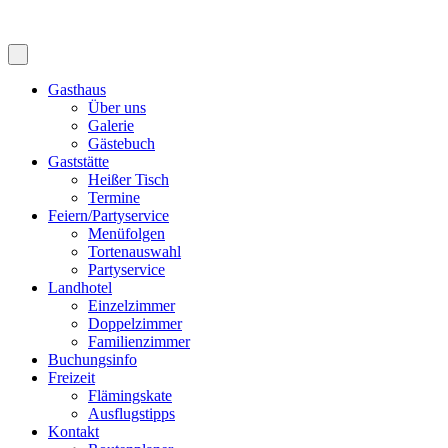
Gasthaus
Über uns
Galerie
Gästebuch
Gaststätte
Heißer Tisch
Termine
Feiern/Partyservice
Menüfolgen
Tortenauswahl
Partyservice
Landhotel
Einzelzimmer
Doppelzimmer
Familienzimmer
Buchungsinfo
Freizeit
Flämingskate
Ausflugstipps
Kontakt