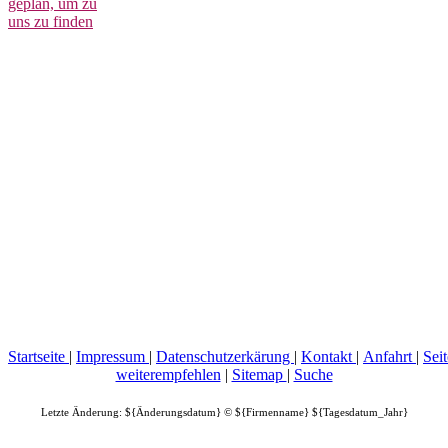
ge­plan, um zu
uns zu finden
Startseite
|
Impressum
|
Datenschutzerkärung
|
Kontakt
|
Anfahrt
|
Seit
weiterempfehlen
|
Sitemap
|
Suche
Letzte Änderung: ${Änderungsdatum} © ${Firmenname} ${Tagesdatum_Jahr}