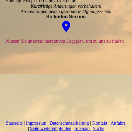
Sonntag BBQ 11.00 Uhr - 13.30 Uhr
Kurzfristige Änderungen vorbehalten!
An Feiertagen gelten
gesonderte Öffnungszeiten
.
So finden Sie uns
Nutzen Sie unseren interaktiven La­ge­plan, um zu uns zu finden
Startseite
|
Impressum
|
Datenschutzerkärung
|
Kontakt
|
Anfahrt
|
Seite weiterempfehlen
|
Sitemap
|
Suche